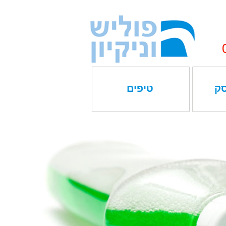
סק
טיפים