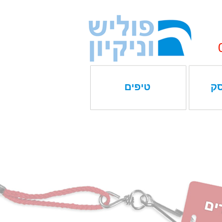
סק
טיפים